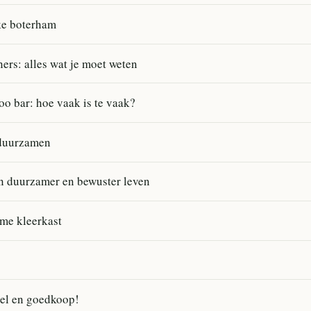
ke boterham
ners: alles wat je moet weten
o bar: hoe vaak is te vaak?
rduurzamen
en duurzamer en bewuster leven
ame kleerkast
el en goedkoop!