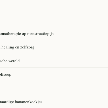
omatherapie op menstruatiepijn
 healing en zelfzorg
ische wereld
olisoep
taardige bananenkoekjes