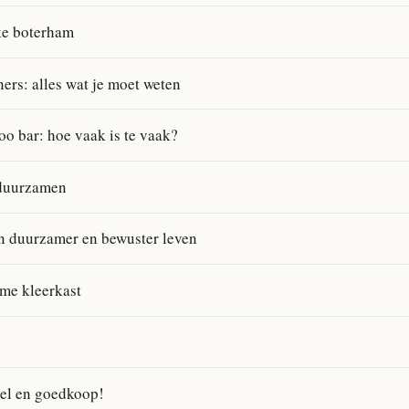
ke boterham
ners: alles wat je moet weten
o bar: hoe vaak is te vaak?
rduurzamen
en duurzamer en bewuster leven
ame kleerkast
el en goedkoop!